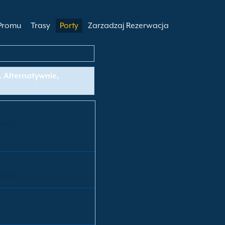
 Promu
Trasy
Porty
Zarzadzaj Rezerwacja
. Alternatywnie,
adella
n
er Med