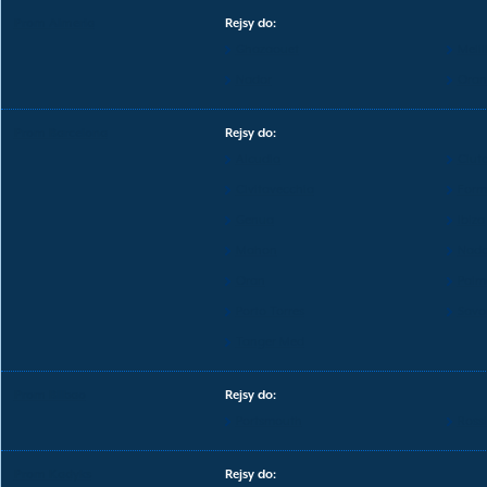
Prom Almeria
Rejsy do:
Ghazaouet
Melil
Nador
Oran
Prom Barcelona
Rejsy do:
Alcudia
Ciut
Civitavecchia
Form
Genua
Ibiza
Mahon
Nado
Oran
Palm
Porto Torres
Savo
Tanger Med
Prom Bilbao
Rejsy do:
Portsmouth
Ross
Prom Kadyks
Rejsy do: