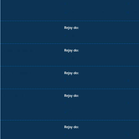
Arrecife
Las 
Santa Cruz de La Palma
Santa
Prom Ceuta
Rejsy do:
Algeciras
Prom Cies Islands
Rejsy do:
Vigo
Prom Ciutadella
Rejsy do:
Alcudia
Barc
Prom Denia
Rejsy do:
Formentera
Ibiza
Palma
Prom Formentera
Rejsy do:
Barcelona
Deni