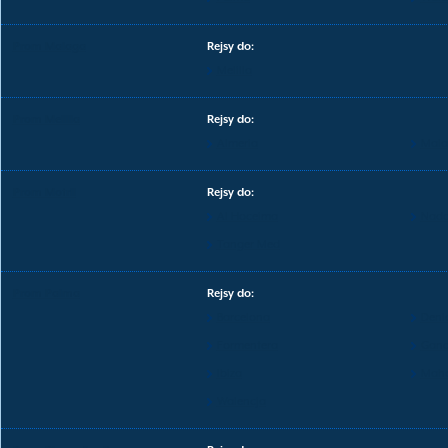
Prom Malaga
Rejsy do:
Melilla
Prom Melilla
Rejsy do:
Almeria
Mala
Prom Motril
Rejsy do:
Al Hoceima
Nado
Tanger Med
Prom Palma
Rejsy do:
Barcelona
Deni
Formentera
Gand
Ibiza
Mah
Walencja