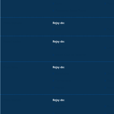
Ibiza
Palm
Playa d'en Bossa (Ibiza)
Prom Gandia
Rejsy do:
Ibiza
Palm
Prom Huelva
Rejsy do:
Arrecife
Las 
Santa Cruz de Tenerife
Prom Ibiza
Rejsy do:
Barcelona
Deni
Formentera
Gand
Palma
Wale
Prom Mahon
Rejsy do:
Alcudia
Barc
Palma
Wale