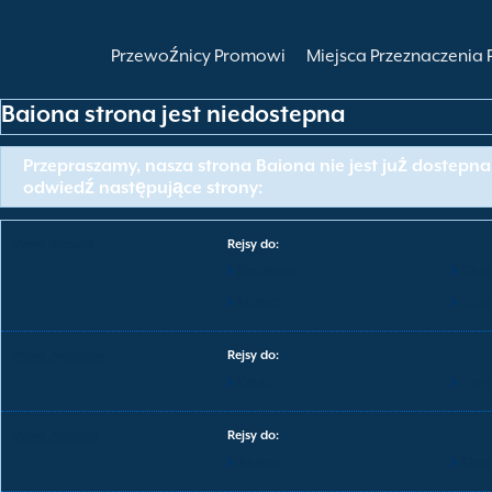
Przewoźnicy Promowi
Miejsca Przeznaczenia
Baiona strona jest niedostepna
Przepraszamy, nasza strona Baiona nie jest już dostepna
odwiedź następujące strony:
Prom Alcudia
Rejsy do:
Barcelona
Ciut
Mahon
Tulo
Prom Algeciras
Rejsy do:
Ceuta
Tang
Prom Alicante
Rejsy do:
Algiers
Oran