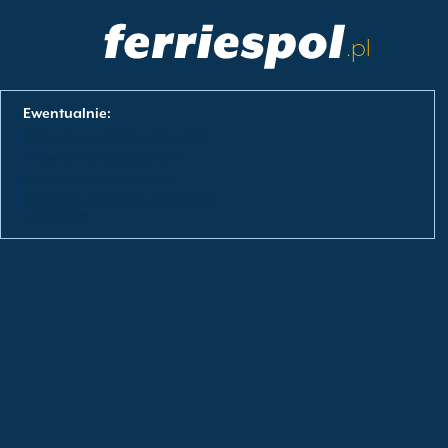
.pl
Ewentualnie:
Zobacz wszystkie polaczenia
View All Ferry Operators
Zobacz wszystkie porty
Sprawdz wszystkie polaczenia
promowe