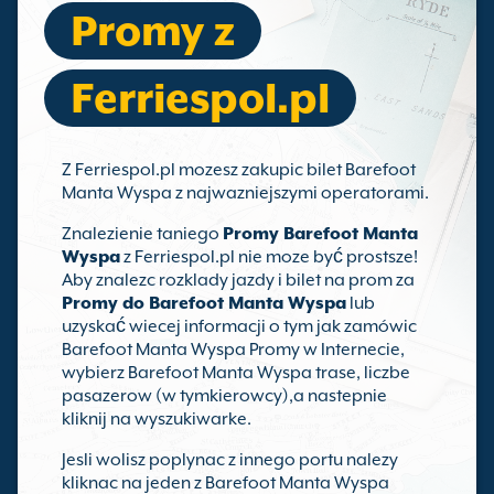
Promy z
Ferriespol.pl
Z Ferriespol.pl mozesz zakupic bilet Barefoot
Manta Wyspa z najwazniejszymi operatorami.
Znalezienie taniego
Promy Barefoot Manta
Wyspa
z Ferriespol.pl nie moze być prostsze!
Aby znalezc rozklady jazdy i bilet na prom za
Promy do Barefoot Manta Wyspa
lub
uzyskać wiecej informacji o tym jak zamówic
Barefoot Manta Wyspa Promy w Internecie,
wybierz Barefoot Manta Wyspa trase, liczbe
pasazerow (w tymkierowcy),a nastepnie
kliknij na wyszukiwarke.
Jesli wolisz poplynac z innego portu nalezy
kliknac na jeden z Barefoot Manta Wyspa