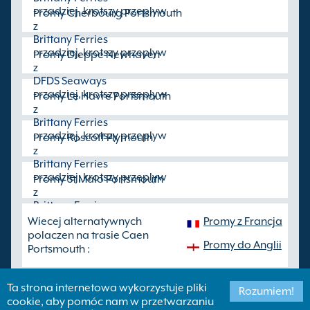
- rzadziej, krotszy przeplyw
Promy Cherbourg Portsmouth
z
Brittany Ferries
- rzadziej, krotszy przeplyw
Promy Dieppe Newhaven
z
DFDS Seaways
- rzadziej, krotszy przeplyw
Promy Le Havre Portsmouth
z
Brittany Ferries
- rzadziej, krotszy przeplyw
Promy Roscoff Plymouth
z
Brittany Ferries
- rzadziej, krotszy przeplyw
Promy St Malo Portsmouth
z
Brittany Ferries
- rzadziej, dluzsze przeprawy
Wiecej alternatywnych
Promy z Francja
polaczen na trasie Caen
Promy do Anglii
Portsmouth :
Ta strona internetowa wykorzystuje pliki
Rozumiem!
cookie, aby pomóc nam w przetwarzaniu