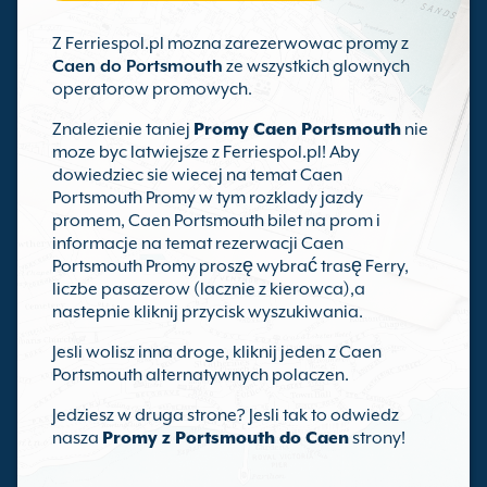
Z Ferriespol.pl mozna zarezerwowac promy z
Caen do Portsmouth
ze wszystkich glownych
operatorow promowych.
Znalezienie taniej
Promy Caen Portsmouth
nie
moze byc latwiejsze z Ferriespol.pl! Aby
dowiedziec sie wiecej na temat Caen
Portsmouth Promy w tym rozklady jazdy
promem, Caen Portsmouth bilet na prom i
informacje na temat rezerwacji Caen
Portsmouth Promy proszę wybrać trasę Ferry,
liczbe pasazerow (lacznie z kierowca),a
nastepnie kliknij przycisk wyszukiwania.
Jesli wolisz inna droge, kliknij jeden z Caen
Portsmouth alternatywnych polaczen.
Jedziesz w druga strone? Jesli tak to odwiedz
nasza
Promy z Portsmouth do Caen
strony!