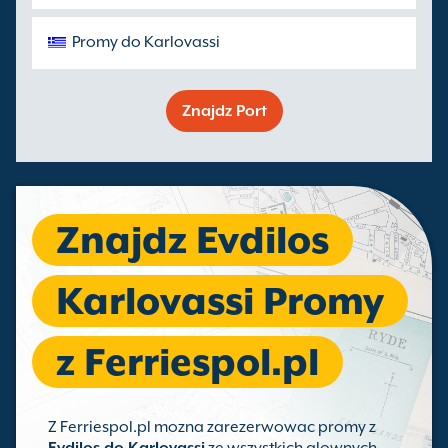
Promy do Karlovassi
Znajdz Port
Znajdz Evdilos
Karlovassi Promy
z Ferriespol.pl
Z Ferriespol.pl mozna zarezerwowac promy z