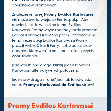
Evdilos do Karlovassi
ze wszystkich glownych
operatorow promowych.
Znalezienie taniej
Promy Evdilos Karlovassi
nie moze byc latwiejsze z Ferriespol.pl! Aby
dowiedziec sie wiecej na temat Evdilos
Karlovassi Promy w tym rozklady jazdy promem,
Evdilos Karlovassi bilet na prom i informacje na
temat rezerwacji Evdilos Karlovassi Promy
proszę wybrać trasę Ferry, liczbe pasazerow
(lacznie z kierowca),a nastepnie kliknij przycisk
wyszukiwania.
Jesli wolisz inna droge, kliknij jeden z Evdilos
Karlovassi alternatywnych polaczen.
Jedziesz w druga strone? Jesli tak to odwiedz
nasza
Promy z Karlovassi do Evdilos
strony!
Promy Evdilos Karlovassi