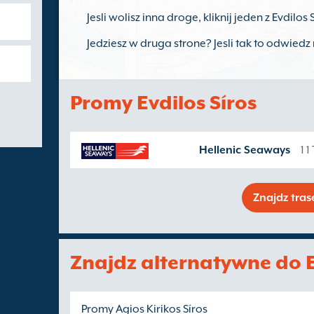
Jesli wolisz inna droge, kliknij jeden z Evdilo
Jedziesz w druga strone? Jesli tak to odwied
Promy Evdilos Síros
Hellenic Seaways
1 
Znajdz tra
Znajdz alternatywne do E
Promy Agios Kirikos Síros