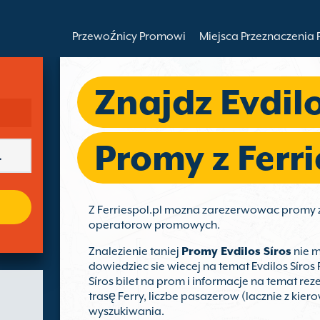
Przewoźnicy Promowi
Miejsca Przeznaczenia
Znajdz Evdilo
Promy z Ferri
Z Ferriespol.pl mozna zarezerwowac promy 
operatorow promowych.
Znalezienie taniej
Promy Evdilos Síros
nie m
dowiedziec sie wiecej na temat Evdilos Síro
Síros bilet na prom i informacje na temat re
trasę Ferry, liczbe pasazerow (lacznie z kiero
wyszukiwania.