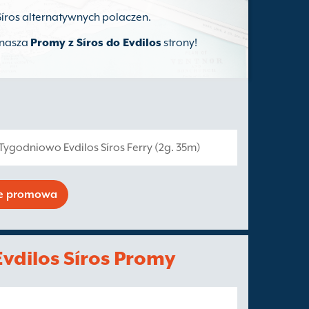
s Síros alternatywnych polaczen.
z nasza
Promy z Síros do Evdilos
strony!
1 Tygodniowo Evdilos Síros Ferry (2g. 35m)
se promowa
vdilos Síros Promy