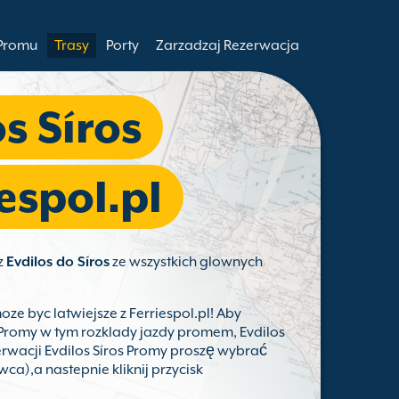
 Promu
Trasy
Porty
Zarzadzaj Rezerwacja
s Síros
espol.pl
z
Evdilos do Síros
ze wszystkich glownych
oze byc latwiejsze z Ferriespol.pl! Aby
s Promy w tym rozklady jazdy promem, Evdilos
zerwacji Evdilos Síros Promy proszę wybrać
wca),a nastepnie kliknij przycisk