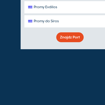
Promy Evdilos
Promy do Síros
Znajdz Port