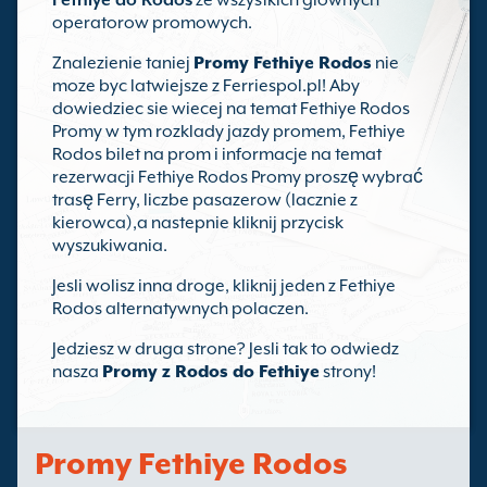
Fethiye do Rodos
ze wszystkich glownych
operatorow promowych.
Znalezienie taniej
Promy Fethiye Rodos
nie
moze byc latwiejsze z Ferriespol.pl! Aby
dowiedziec sie wiecej na temat Fethiye Rodos
Promy w tym rozklady jazdy promem, Fethiye
Rodos bilet na prom i informacje na temat
rezerwacji Fethiye Rodos Promy proszę wybrać
trasę Ferry, liczbe pasazerow (lacznie z
kierowca),a nastepnie kliknij przycisk
wyszukiwania.
Jesli wolisz inna droge, kliknij jeden z Fethiye
Rodos alternatywnych polaczen.
Jedziesz w druga strone? Jesli tak to odwiedz
nasza
Promy z Rodos do Fethiye
strony!
Promy Fethiye Rodos