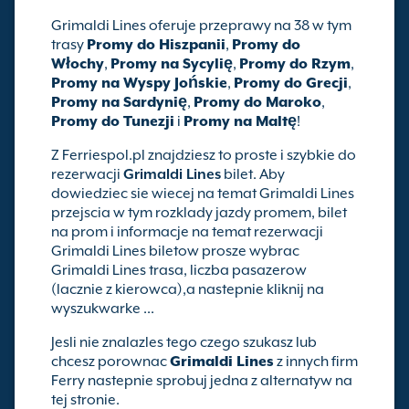
Grimaldi Lines oferuje przeprawy na 38 w tym
trasy
Promy do Hiszpanii
,
Promy do
Włochy
,
Promy na Sycylię
,
Promy do Rzym
,
Promy na Wyspy Jońskie
,
Promy do Grecji
,
Promy na Sardynię
,
Promy do Maroko
,
Promy do Tunezji
i
Promy na Maltę
!
Z Ferriespol.pl znajdziesz to proste i szybkie do
rezerwacji
Grimaldi Lines
bilet. Aby
dowiedziec sie wiecej na temat Grimaldi Lines
przejscia w tym rozklady jazdy promem, bilet
na prom i informacje na temat rezerwacji
Grimaldi Lines biletow prosze wybrac
Grimaldi Lines trasa, liczba pasazerow
(lacznie z kierowca),a nastepnie kliknij na
wyszukwarke ...
Jesli nie znalazles tego czego szukasz lub
chcesz porownac
Grimaldi Lines
z innych firm
Ferry nastepnie sprobuj jedna z alternatyw na
tej stronie.