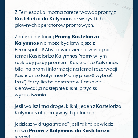
Z Ferriespol.pl mozna zarezerwowac promy z
Kastelorizo do Kalymnos
ze wszystkich
glownych operatorow promowych.
Znalezienie taniej
Promy Kastelorizo
Kalymnos
nie moze byc latwiejsze z
Ferriespol.pl! Aby dowiedziec sie wiecej na
temat Kastelorizo Kalymnos Promy w tym
rozklady jazdy promem, Kastelorizo Kalymnos
bilet na prom i informacje na temat rezerwacji
Kastelorizo Kalymnos Promy proszę wybrać
trasę Ferry, liczbe pasazerow (lacznie z
kierowca),a nastepnie kliknij przycisk
wyszukiwania.
Jesli wolisz inna droge, kliknij jeden z Kastelorizo
Kalymnos alternatywnych polaczen.
Jedziesz w druga strone? Jesli tak to odwiedz
nasza
Promy z Kalymnos do Kastelorizo
strony!