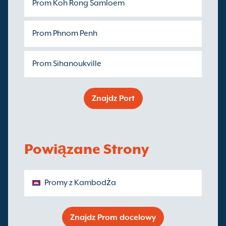
Prom Koh Rong Samloem
Prom Phnom Penh
Prom Sihanoukville
Znajdz Port
Powiązane Strony
Promy z Kambodża
Znajdz Prom docelowy