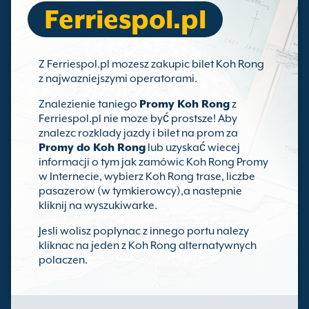
Ferriespol.pl
Z Ferriespol.pl mozesz zakupic bilet Koh Rong
z najwazniejszymi operatorami.
Znalezienie taniego
Promy Koh Rong
z
Ferriespol.pl nie moze być prostsze! Aby
znalezc rozklady jazdy i bilet na prom za
Promy do Koh Rong
lub uzyskać wiecej
informacji o tym jak zamówic Koh Rong Promy
w Internecie, wybierz Koh Rong trase, liczbe
pasazerow (w tymkierowcy),a nastepnie
kliknij na wyszukiwarke.
Jesli wolisz poplynac z innego portu nalezy
kliknac na jeden z Koh Rong alternatywnych
polaczen.