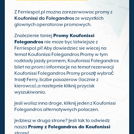
Z Ferriespol.pl mozna zarezerwowac promy z
Koufonissi do Folegandros
ze wszystkich
glownych operatorow promowych.
Znalezienie taniej
Promy Koufonissi
Folegandros
nie moze byc latwiejsze z
Ferriespol.pl! Aby dowiedziec sie wiecej na
temat Koufonissi Folegandros Promy w tym
rozklady jazdy promem, Koufonissi Folegandros
bilet na prom i informacje na temat rezerwacji
Koufonissi Folegandros Promy proszę wybrać
trasę Ferry, liczbe pasazerow (lacznie z
kierowca),a nastepnie kliknij przycisk
wyszukiwania.
Jesli wolisz inna droge, kliknij jeden z Koufonissi
Folegandros alternatywnych polaczen.
Jedziesz w druga strone? Jesli tak to odwiedz
nasza
Promy z Folegandros do Koufonissi
strony!