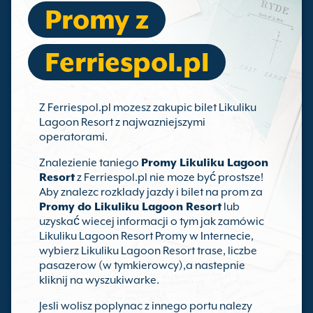
Promy z
Ferriespol.pl
Z Ferriespol.pl mozesz zakupic bilet Likuliku
Lagoon Resort z najwazniejszymi
operatorami.
Znalezienie taniego
Promy Likuliku Lagoon
Resort
z Ferriespol.pl nie moze być prostsze!
Aby znalezc rozklady jazdy i bilet na prom za
Promy do Likuliku Lagoon Resort
lub
uzyskać wiecej informacji o tym jak zamówic
Likuliku Lagoon Resort Promy w Internecie,
wybierz Likuliku Lagoon Resort trase, liczbe
pasazerow (w tymkierowcy),a nastepnie
kliknij na wyszukiwarke.
Jesli wolisz poplynac z innego portu nalezy