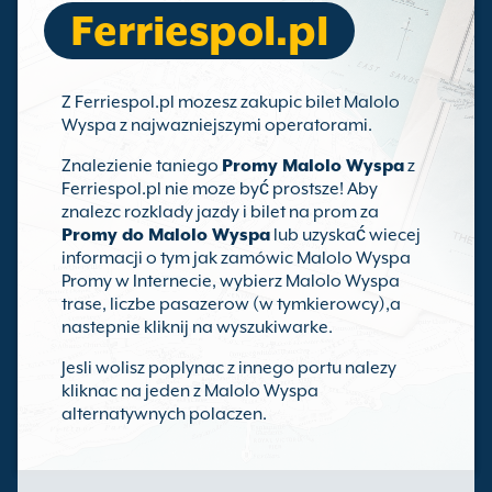
Ferriespol.pl
Z Ferriespol.pl mozesz zakupic bilet Malolo
Wyspa z najwazniejszymi operatorami.
Znalezienie taniego
Promy Malolo Wyspa
z
Ferriespol.pl nie moze być prostsze! Aby
znalezc rozklady jazdy i bilet na prom za
Promy do Malolo Wyspa
lub uzyskać wiecej
informacji o tym jak zamówic Malolo Wyspa
Promy w Internecie, wybierz Malolo Wyspa
trase, liczbe pasazerow (w tymkierowcy),a
nastepnie kliknij na wyszukiwarke.
Jesli wolisz poplynac z innego portu nalezy
kliknac na jeden z Malolo Wyspa
alternatywnych polaczen.