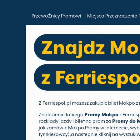
Przewoźnicy Promowi
Miejsca Przeznaczenia
Znajdz Mo
z Ferriespo
Z Ferriespol.pl mozesz zakupic bilet Mokpo 
Znalezienie taniego
Promy Mokpo
z Ferries
rozklady jazdy i bilet na prom za
Promy do 
jak zamówic Mokpo Promy w Internecie, wybi
tymkierowcy),a nastepnie kliknij na wyszuki