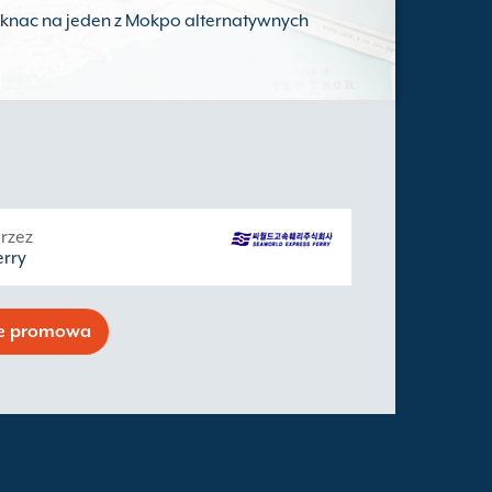
kliknac na jeden z Mokpo alternatywnych
rzez
erry
se promowa