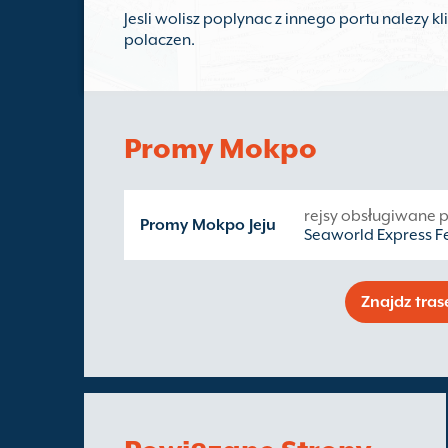
Jesli wolisz poplynac z innego portu nalezy 
polaczen.
Promy Mokpo
rejsy obsługiwane p
Promy Mokpo Jeju
Seaworld Express F
Znajdz tra