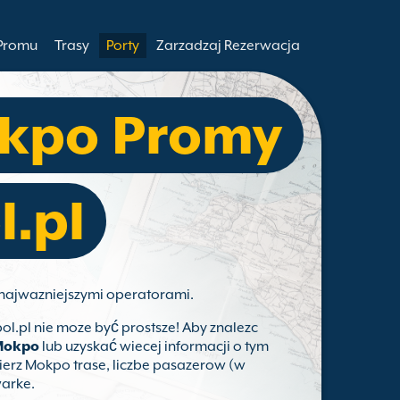
 Promu
Trasy
Porty
Zarzadzaj Rezerwacja
kpo Promy
l.pl
z najwazniejszymi operatorami.
pol.pl nie moze być prostsze! Aby znalezc
Mokpo
lub uzyskać wiecej informacji o tym
erz Mokpo trase, liczbe pasazerow (w
warke.