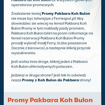
Pakbara do Koh Bulon
ze wszystkich glownych
operatorow promowych.
Znalezienie taniej
Promy Pakbara Koh Bulon
nie moze byc latwiejsze z Ferriespol.pl! Aby
dowiedziec sie wiecej na temat Pakbara Koh
Bulon Promy w tym rozklady jazdy promem,
Pakbara Koh Bulon bilet na prom i informacje na
temat rezerwacji Pakbara Koh Bulon Promy
proszę wybrać trasę Ferry, liczbe pasazerow
(lacznie z kierowca),a nastepnie kliknij przycisk
wyszukiwania.
Jesli wolisz inna droge, kliknij jeden z Pakbara
Koh Bulon alternatywnych polaczen.
Jedziesz w druga strone? Jesli tak to odwiedz
nasza
Promy z Koh Bulon do Pakbara
strony!
Promy Pakbara Koh Bulon