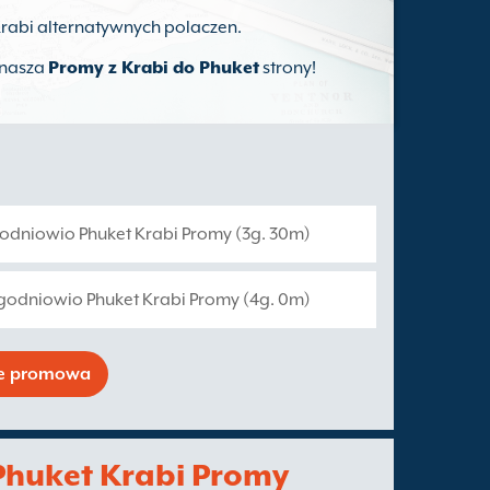
t Krabi alternatywnych polaczen.
z nasza
Promy z Krabi do Phuket
strony!
godniowio Phuket Krabi Promy (3g. 30m)
ygodniowio Phuket Krabi Promy (4g. 0m)
se promowa
Phuket Krabi Promy