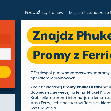
Przewoźnicy Promowi
Miejsca Przeznaczenia
Znajdz Phuke
Promy z Ferri
Z Ferriespol.pl mozna zarezerwowac promy 
operatorow promowych.
Znalezienie taniej
Promy Phuket Krabi
nie m
dowiedziec sie wiecej na temat Phuket Krab
Krabi bilet na prom i informacje na temat r
trasę Ferry, liczbe pasazerow (lacznie z kiero
wyszukiwania.