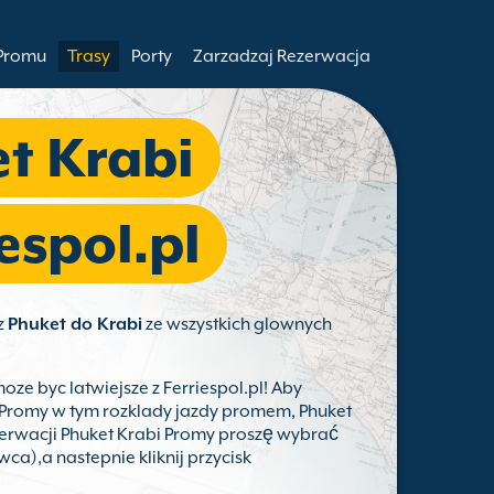
 Promu
Trasy
Porty
Zarzadzaj Rezerwacja
t Krabi
espol.pl
z
Phuket do Krabi
ze wszystkich glownych
oze byc latwiejsze z Ferriespol.pl! Aby
i Promy w tym rozklady jazdy promem, Phuket
ezerwacji Phuket Krabi Promy proszę wybrać
wca),a nastepnie kliknij przycisk