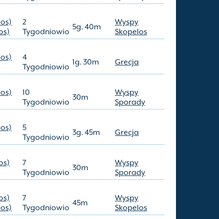
los)
2
Wyspy
5g. 40m
os)
Tygodniowio
Skopelos
los)
4
1g. 30m
Grecja
Tygodniowio
los)
10
Wyspy
30m
Tygodniowio
Sporady
los)
5
3g. 45m
Grecja
Tygodniowio
os)
7
Wyspy
30m
Tygodniowio
Sporady
os)
7
Wyspy
45m
los)
Tygodniowio
Skopelos