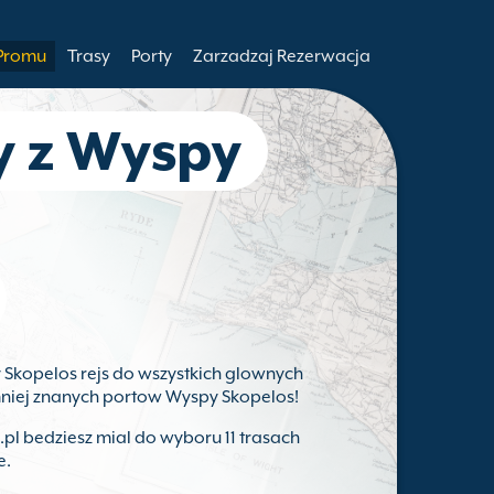
 Promu
Trasy
Porty
Zarzadzaj Rezerwacja
y z Wyspy
 Skopelos rejs do wszystkich glownych
mniej znanych portow Wyspy Skopelos!
pl bedziesz mial do wyboru 11 trasach
e.