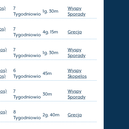
os)
7
Wyspy
1g. 30m
Tygodniowio
Sporady
os)
7
4g. 15m
Grecja
Tygodniowio
los)
7
Wyspy
1g. 30m
Tygodniowio
Sporady
los)
6
Wyspy
45m
os)
Tygodniowio
Skopelos
los)
7
Wyspy
30m
Tygodniowio
Sporady
los)
8
2g. 40m
Grecja
Tygodniowio