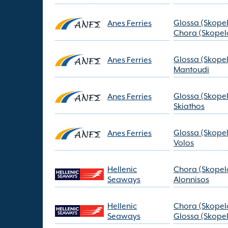
Glossa (Skope
Anes Ferries
Chora (Skopel
Glossa (Skope
Anes Ferries
Mantoudi
Glossa (Skope
Anes Ferries
Skiathos
Glossa (Skope
Anes Ferries
Volos
Hellenic
Chora (Skopel
Seaways
Alonnisos
Hellenic
Chora (Skopel
Seaways
Glossa (Skope