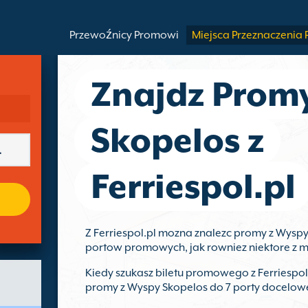
Przewoźnicy Promowi
Miejsca Przeznaczenia
Znajdz Prom
Skopelos z
Ferriespol.pl
Z Ferriespol.pl mozna znalezc promy z Wyspy
portow promowych, jak rowniez niektore z 
Kiedy szukasz biletu promowego z Ferriespol.
promy z Wyspy Skopelos do 7 porty docelow