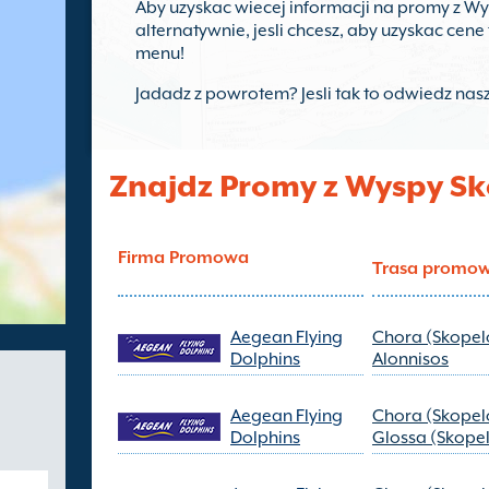
Aby uzyskac wiecej informacji na promy z Wy
alternatywnie, jesli chcesz, aby uzyskac cen
menu!
Jadadz z powrotem? Jesli tak to odwiedz nas
Znajdz Promy z Wyspy Sk
Firma Promowa
Trasa promo
Aegean Flying
Chora (Skopel
Dolphins
Alonnisos
Aegean Flying
Chora (Skopel
Dolphins
Glossa (Skope