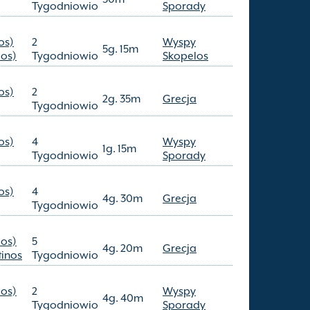
Tygodniowio
Sporady
os)
2
Wyspy
5g. 15m
los)
Tygodniowio
Skopelos
os)
2
2g. 35m
Grecja
Tygodniowio
os)
4
Wyspy
1g. 15m
Tygodniowio
Sporady
os)
4
4g. 30m
Grecja
Tygodniowio
los)
5
4g. 20m
Grecja
tinos
Tygodniowio
los)
2
Wyspy
4g. 40m
Tygodniowio
Sporady