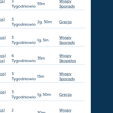
os)
3
Wyspy
55m
Tygodniowio
Sporady
os)
3
2g. 30m
Grecja
Tygodniowio
los)
3
Wyspy
1g. 5m
Tygodniowio
Sporady
los)
6
Wyspy
35m
os)
Tygodniowio
Skopelos
los)
3
Wyspy
15m
Tygodniowio
Sporady
los)
3
1g. 50m
Grecja
Tygodniowio
os)
2
Wyspy
30m