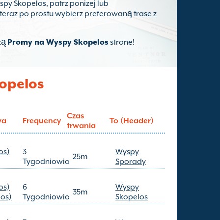
spy Skopelos, patrz ponizej lub
e teraz po prostu wybierz preferowaną trase z
zą
Promy na Wyspy Skopelos
strone!
opelos
Czas
wa
Frequency
To (Header)
trwania
os)
3
Wyspy
25m
Tygodniowio
Sporady
os)
6
Wyspy
35m
los)
Tygodniowio
Skopelos