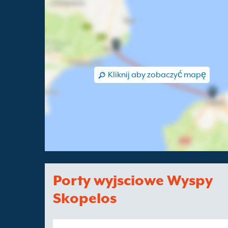
Kliknij aby zobaczyć mapę
Porty wyjsciowe Wyspy
Skopelos