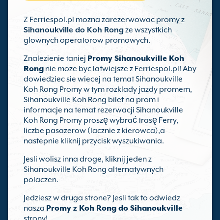
Z Ferriespol.pl mozna zarezerwowac promy z
Sihanoukville do Koh Rong
ze wszystkich
glownych operatorow promowych.
Znalezienie taniej
Promy Sihanoukville Koh
Rong
nie moze byc latwiejsze z Ferriespol.pl! Aby
dowiedziec sie wiecej na temat Sihanoukville
Koh Rong Promy w tym rozklady jazdy promem,
Sihanoukville Koh Rong bilet na prom i
informacje na temat rezerwacji Sihanoukville
Koh Rong Promy proszę wybrać trasę Ferry,
liczbe pasazerow (lacznie z kierowca),a
nastepnie kliknij przycisk wyszukiwania.
Jesli wolisz inna droge, kliknij jeden z
Sihanoukville Koh Rong alternatywnych
polaczen.
Jedziesz w druga strone? Jesli tak to odwiedz
nasza
Promy z Koh Rong do Sihanoukville
strony!