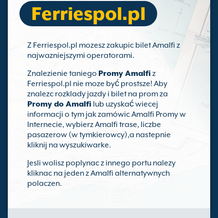
Ferriespol.pl
Z Ferriespol.pl mozesz zakupic bilet Amalfi z
najwazniejszymi operatorami.
Znalezienie taniego
Promy Amalfi
z
Ferriespol.pl nie moze być prostsze! Aby
znalezc rozklady jazdy i bilet na prom za
Promy do Amalfi
lub uzyskać wiecej
informacji o tym jak zamówic Amalfi Promy w
Internecie, wybierz Amalfi trase, liczbe
pasazerow (w tymkierowcy),a nastepnie
kliknij na wyszukiwarke.
Jesli wolisz poplynac z innego portu nalezy
kliknac na jeden z Amalfi alternatywnych
polaczen.