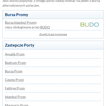
Jesli wolisz poplynac z innego portu nalezy kliknac na jeden z Bursa
alternatywnych polaczen.
Bursa Promy
Bursa Istanbul Promy
rejsy obsługiwane przez
BUDO
Znajdz trase promowa
Zastepcze Porty
Ayvalik Prom
Bodrum Prom
Bursa Prom
Cesme Prom
Fethiye Prom
Istanbul Prom
Marmaris Prom