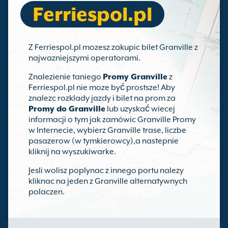
Ferriespol.pl
Z Ferriespol.pl mozesz zakupic bilet Granville z
najwazniejszymi operatorami.
Znalezienie taniego
Promy Granville
z
Ferriespol.pl nie moze być prostsze! Aby
znalezc rozklady jazdy i bilet na prom za
Promy do Granville
lub uzyskać wiecej
informacji o tym jak zamówic Granville Promy
w Internecie, wybierz Granville trase, liczbe
pasazerow (w tymkierowcy),a nastepnie
kliknij na wyszukiwarke.
Jesli wolisz poplynac z innego portu nalezy
kliknac na jeden z Granville alternatywnych
polaczen.