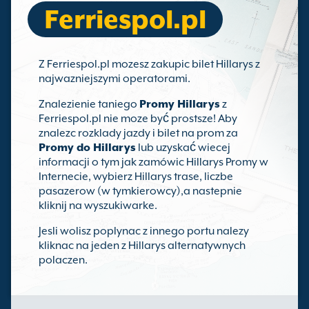
Ferriespol.pl
Z Ferriespol.pl mozesz zakupic bilet Hillarys z
najwazniejszymi operatorami.
Znalezienie taniego
Promy Hillarys
z
Ferriespol.pl nie moze być prostsze! Aby
znalezc rozklady jazdy i bilet na prom za
Promy do Hillarys
lub uzyskać wiecej
informacji o tym jak zamówic Hillarys Promy w
Internecie, wybierz Hillarys trase, liczbe
pasazerow (w tymkierowcy),a nastepnie
kliknij na wyszukiwarke.
Jesli wolisz poplynac z innego portu nalezy
kliknac na jeden z Hillarys alternatywnych
polaczen.