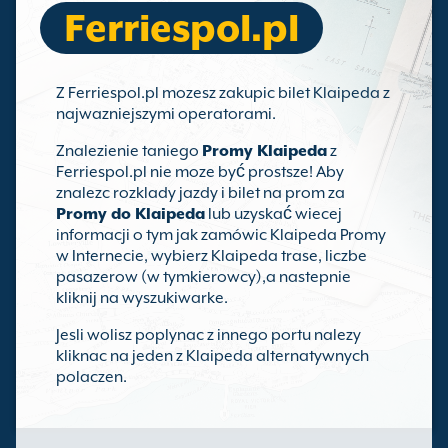
Ferriespol.pl
Z Ferriespol.pl mozesz zakupic bilet Klaipeda z
najwazniejszymi operatorami.
Znalezienie taniego
Promy Klaipeda
z
Ferriespol.pl nie moze być prostsze! Aby
znalezc rozklady jazdy i bilet na prom za
Promy do Klaipeda
lub uzyskać wiecej
informacji o tym jak zamówic Klaipeda Promy
w Internecie, wybierz Klaipeda trase, liczbe
pasazerow (w tymkierowcy),a nastepnie
kliknij na wyszukiwarke.
Jesli wolisz poplynac z innego portu nalezy
kliknac na jeden z Klaipeda alternatywnych
polaczen.