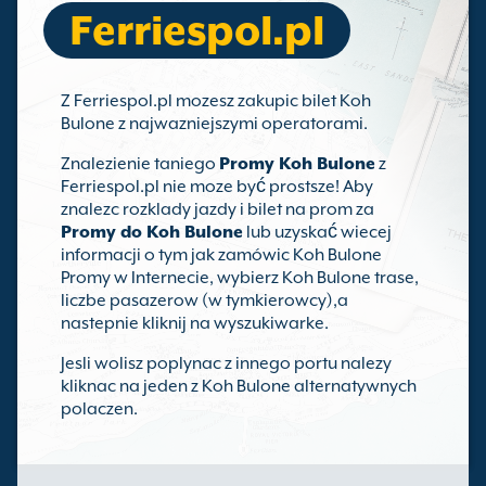
Ferriespol.pl
Z Ferriespol.pl mozesz zakupic bilet Koh
Bulone z najwazniejszymi operatorami.
Znalezienie taniego
Promy Koh Bulone
z
Ferriespol.pl nie moze być prostsze! Aby
znalezc rozklady jazdy i bilet na prom za
Promy do Koh Bulone
lub uzyskać wiecej
informacji o tym jak zamówic Koh Bulone
Promy w Internecie, wybierz Koh Bulone trase,
liczbe pasazerow (w tymkierowcy),a
nastepnie kliknij na wyszukiwarke.
Jesli wolisz poplynac z innego portu nalezy
kliknac na jeden z Koh Bulone alternatywnych
polaczen.