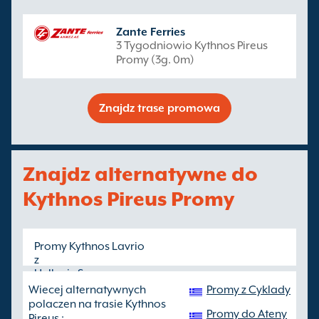
Zante Ferries
3 Tygodniowio Kythnos Pireus
Promy (3g. 0m)
Znajdz trase promowa
Znajdz alternatywne do
Kythnos Pireus Promy
Promy Kythnos Lavrio
z
Hellenic Seaways
- rzadziej, krotszy przeplyw
Wiecej alternatywnych
Promy z Cyklady
polaczen na trasie Kythnos
Promy do Ateny
Pireus :