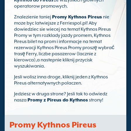
Kythnos do Pireus
ze wszystkich glownych
operatorow promowych.
Znalezienie taniej
Promy Kythnos Pireus
nie
moze byc latwiejsze z Ferriespol.pl! Aby
dowiedziec sie wiecej na temat Kythnos Pireus
Promy w tym rozklady jazdy promem, Kythnos
Pireus bilet na prom i informacje na temat
rezerwacji Kythnos Pireus Promy proszę wybrać
trasę Ferry, liczbe pasazerow (lacznie z
kierowca),a nastepnie kliknij przycisk
wyszukiwania.
Jesli wolisz inna droge, kliknij jeden z Kythnos
Pireus alternatywnych polaczen.
Jedziesz w druga strone? Jesli tak to odwiedz
nasza
Promy z Pireus do Kythnos
strony!
Promy Kythnos Pireus