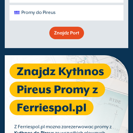
Promy do Pireus
Znajdz Port
Znajdz Kythnos
Pireus Promy z
Ferriespol.pl
Z Ferriespol.pl mozna zarezerwowac promy z