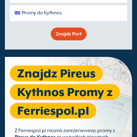
Promy do Kythnos
Znajdz Port
Znajdz Pireus
Kythnos Promy z
Ferriespol.pl
Z Ferriespol.pl mozna zarezerwowac promy z