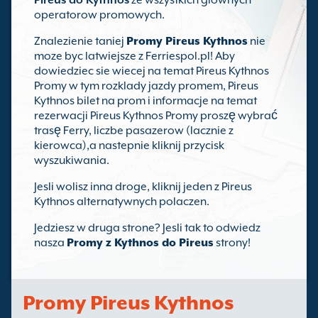
Pireus do Kythnos
ze wszystkich glownych
operatorow promowych.
Znalezienie taniej
Promy Pireus Kythnos
nie
moze byc latwiejsze z Ferriespol.pl! Aby
dowiedziec sie wiecej na temat Pireus Kythnos
Promy w tym rozklady jazdy promem, Pireus
Kythnos bilet na prom i informacje na temat
rezerwacji Pireus Kythnos Promy proszę wybrać
trasę Ferry, liczbe pasazerow (lacznie z
kierowca),a nastepnie kliknij przycisk
wyszukiwania.
Jesli wolisz inna droge, kliknij jeden z Pireus
Kythnos alternatywnych polaczen.
Jedziesz w druga strone? Jesli tak to odwiedz
nasza
Promy z Kythnos do Pireus
strony!
Promy Pireus Kythnos