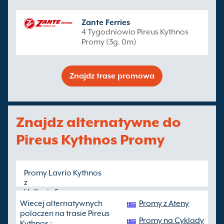
Zante Ferries
4 Tygodniowio Pireus Kythnos
Promy (3g. 0m)
Znajdz trase promowa
Znajdz alternatywne do
Pireus Kythnos Promy
Promy Lavrio Kythnos
z
Hellenic Seaways
- rzadziej, krotszy przeplyw
Wiecej alternatywnych
Promy z Ateny
polaczen na trasie Pireus
Promy na Cyklady
Kythnos :